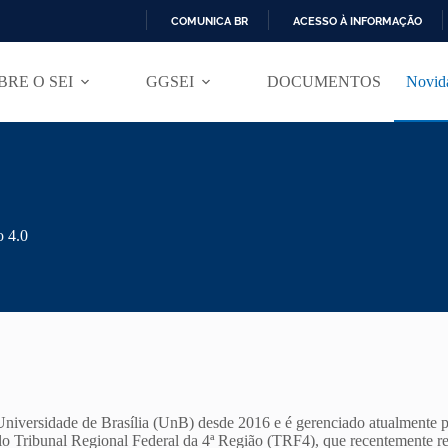
COMUNICA BR
ACESSO À INFORMAÇÃO
I
R
BRE O SEI
GGSEI
DOCUMENTOS
Novida
P
A
R
A
O
C
O
N
T
o 4.0
E
Ú
D
O
a Universidade de Brasília (UnB) desde 2016 e é gerenciado atualmen
elo Tribunal Regional Federal da 4ª Região (TRF4), que recentemente r