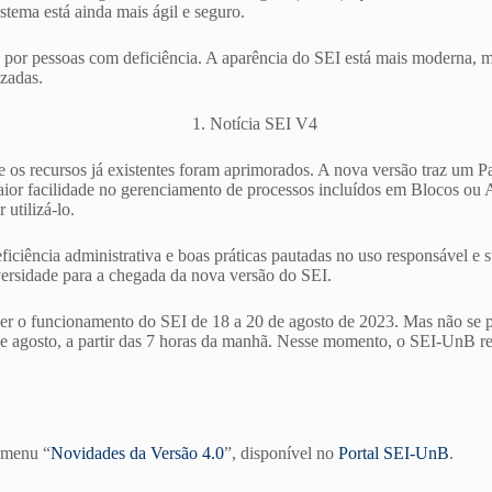
stema está ainda mais ágil e seguro.
o por pessoas com deficiência. A aparência do SEI está mais moderna, m
izadas.
e os recursos já existentes foram aprimorados. A nova versão traz um P
 maior facilidade no gerenciamento de processos incluídos em Blocos o
utilizá-lo.
ciência administrativa e boas práticas pautadas no uso responsável e s
versidade para a chegada da nova versão do SEI.
omper o funcionamento do SEI de 18 a 20 de agosto de 2023. Mas não s
e agosto, a partir das 7 horas da manhã. Nesse momento,
o
SEI-UnB
re
 menu “
Novidades da Versão 4.0
”, disponível no
Portal SEI-UnB
.