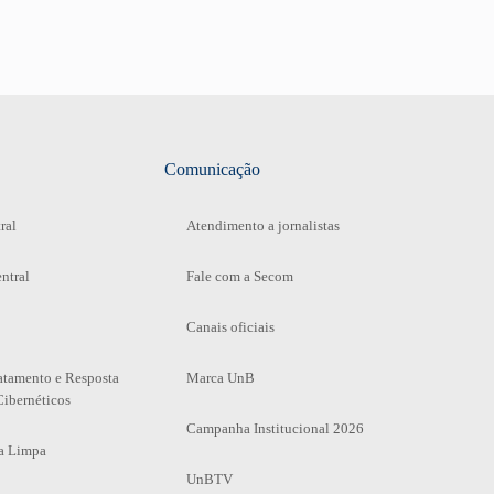
Comunicação
ral
Atendimento a jornalistas
ntral
Fale com a Secom
Canais oficiais
atamento e Resposta
Marca UnB
Cibernéticos
Campanha Institucional 2026
a Limpa
UnBTV