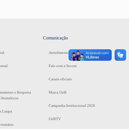
Comunicação
ral
Atendimento a jornalistas
ntral
Fale com a Secom
Canais oficiais
atamento e Resposta
Marca UnB
Cibernéticos
Campanha Institucional 2026
a Limpa
UnBTV
ersitário