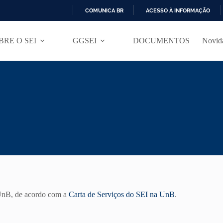
COMUNICA BR
ACESSO À INFORMAÇÃO
I
R
BRE O SEI
GGSEI
DOCUMENTOS
Novida
P
A
R
A
O
C
O
N
T
E
Ú
D
O
/UnB, de acordo com a
Carta de Serviços do SEI na UnB
.