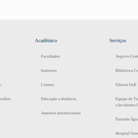
Acadêmico
Serviços
Faculdades
Arquivo Cent
Institutos
Biblioteca Ce
s
Centros
Editora UnB
selhos
Educação a distância
Equipe de Tr
a Incidentes 
Assuntos internacionais
Fazenda Águ
Hospital Univ