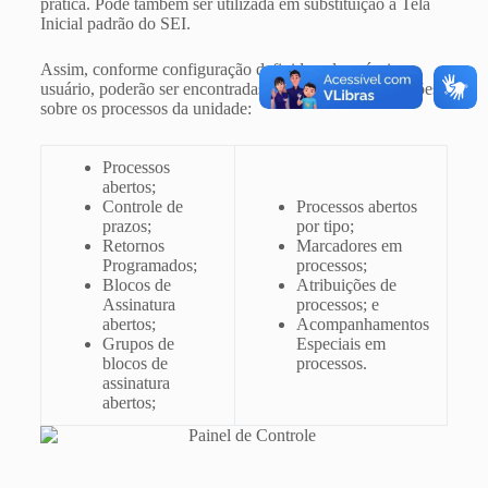
prática. Pode também ser utilizada em substituição à Tela
Inicial padrão do SEI.
Assim, conforme configuração definida pelo próprio
usuário, poderão ser encontradas as seguintes informações
sobre os processos da unidade:
Processos
abertos;
Controle de
Processos abertos
prazos;
por tipo;
Retornos
Marcadores em
Programados;
processos;
Blocos de
Atribuições de
Assinatura
processos; e
abertos;
Acompanhamentos
Grupos de
Especiais em
blocos de
processos.
assinatura
abertos;