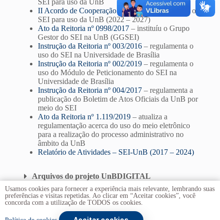
SEI para uso da UnB
II Acordo de Cooperação Técnica
– disponibiliza o
SEI para uso da UnB (2022 – 2027)
Ato da Reitoria nº 0998/2017
– instituíu o Grupo
Gestor do SEI na UnB (GGSEI)
Instrução da Reitoria nº 003/2016
– regulamenta o
uso do SEI na Universidade de Brasília
Instrução da Reitoria nº 002/2019
– regulamenta o
uso do Módulo de Peticionamento do SEI na
Universidade de Brasília
Instrução da Reitoria nº 004/2017
– regulamenta a
publicação do Boletim de Atos Oficiais da UnB por
meio do SEI
Ato da Reitoria nº 1.119/2019
– atualiza a
regulamentação acerca do uso do meio eletrônico
para a realização do processo administrativo no
âmbito da UnB
Relatório de Atividades – SEI-UnB (2017 – 2024)
Arquivos do projeto UnBDIGITAL
Usamos cookies para fornecer a experiência mais relevante, lembrando suas
preferências e visitas repetidas. Ao clicar em “Aceitar cookies”, você
concorda com a utilização de TODOS os cookies.
Aceitar cookies