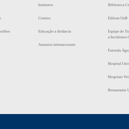
Institutos
Biblioteca Ce
s
Centros
Editora UnB
selhos
Educação a distância
Equipe de Tr
a Incidentes 
Assuntos internacionais
Fazenda Águ
Hospital Univ
Hospitais Vet
Restaurante U