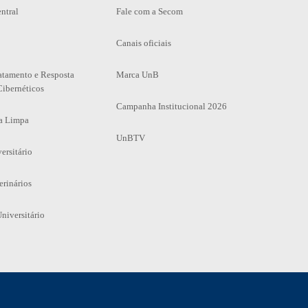
ntral
Fale com a Secom
Canais oficiais
atamento e Resposta
Marca UnB
Cibernéticos
Campanha Institucional 2026
a Limpa
UnBTV
ersitário
erinários
niversitário