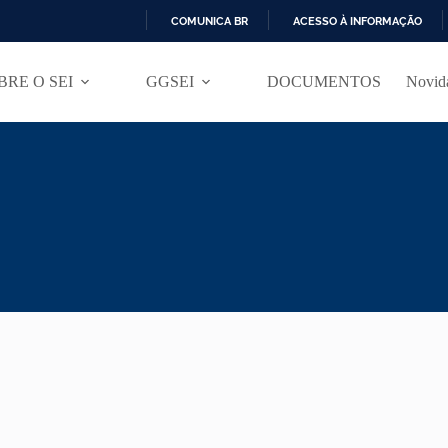
COMUNICA BR
ACESSO À INFORMAÇÃO
I
R
BRE O SEI
GGSEI
DOCUMENTOS
Novida
P
A
R
A
O
C
O
N
T
E
Ú
D
O